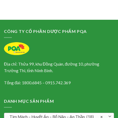
CÔNG TY CỔ PHẦN DƯỢC PHẨM PQA
Địa chỉ: Thửa 99, khu Đồng Quàn, đường 10, phường
Trường Thi, tỉnh Ninh Bình.
Tổng đài: 1800.6845 – 0915.742.369
DANH MỤC SẢN PHẨM
Tim Mạch – Huyết Áp – Bổ Não – An Thần (18)
×