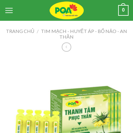
Skip
0
to
content
TRANG CHỦ
/
TIM MẠCH - HUYẾT ÁP - BỔ NÃO - AN
THẦN