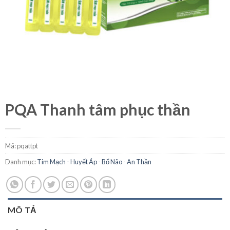
PQA Thanh tâm phục thần
Mã:
pqattpt
Danh mục:
Tim Mạch - Huyết Áp - Bổ Não - An Thần
MÔ TẢ