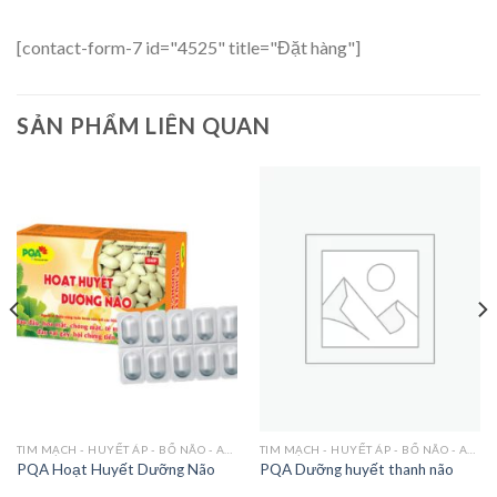
[contact-form-7 id="4525" title="Đặt hàng"]
SẢN PHẨM LIÊN QUAN
TIM MẠCH - HUYẾT ÁP - BỔ NÃO - AN THẦN
TIM MẠCH - HUYẾT ÁP - BỔ NÃO - AN THẦN
PQA Hoạt Huyết Dưỡng Não
PQA Dưỡng huyết thanh não