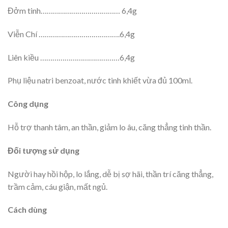
Đởm tinh………………………………… 6,4g
Viễn Chí ………………………………….6,4g
Liên kiều …………………………………6,4g
Phụ liệu natri benzoat, nước tinh khiết vừa đủ 100ml.
Công dụng
Hỗ trợ thanh tâm, an thần, giảm lo âu, căng thẳng tinh thần.
Đối tượng sử dụng
Người hay hồi hộp, lo lắng, dễ bị sợ hãi, thần trí căng thẳng,
trầm cảm, cáu giận, mất ngủ.
Cách dùng