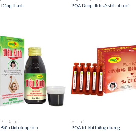
Dáng thanh
PQA Dung dịch vệ sinh phụ nữ
LÝ - SẮC ĐẸP
MẸ - BÉ
Điều kinh dạng siro
PQA ích khí thăng dương