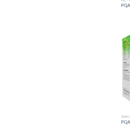
PQA 
SINH 
PQA 