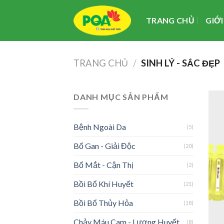
Skip
to
TRANG CHỦ
GIỚI
content
TRANG CHỦ
/
SINH LÝ - SẮC ĐẸP
DANH MỤC SẢN PHẨM
Bệnh Ngoài Da
(5)
Bổ Gan - Giải Độc
(20)
Bổ Mắt - Cận Thị
(2)
Bồi Bổ Khí Huyết
(21)
Bồi Bổ Thủy Hỏa
(18)
Chảy Máu Cam - Lương Huyết
(8)