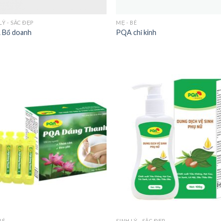
LÝ - SẮC ĐẸP
MẸ - BÉ
 Bổ doanh
PQA chỉ kinh
BÉ
SINH LÝ - SẮC ĐẸP