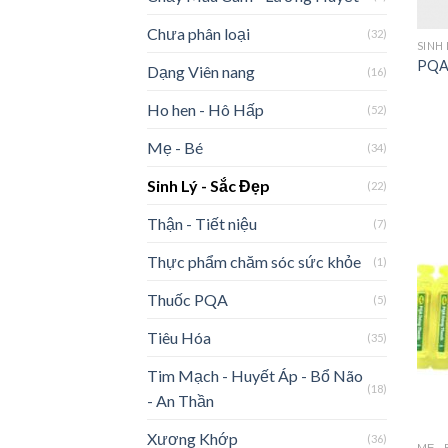
Chưa phân loại
(32)
SINH 
PQA
Dạng Viên nang
(16)
Ho hen - Hô Hấp
(52)
Mẹ - Bé
(34)
Sinh Lý - Sắc Đẹp
(22)
Thận - Tiết niệu
(7)
Thực phẩm chăm sóc sức khỏe
(1)
Thuốc PQA
(5)
Tiêu Hóa
(35)
Tim Mạch - Huyết Áp - Bổ Não
(18)
- An Thần
Xương Khớp
(36)
MẸ - 