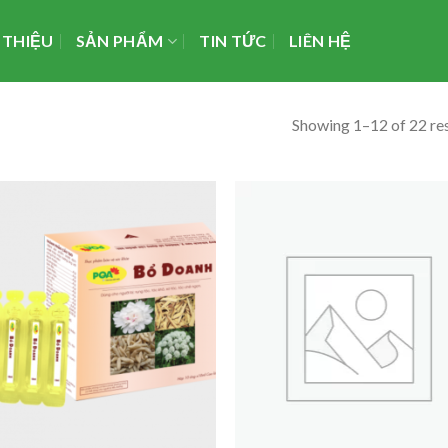
 THIỆU
SẢN PHẨM
TIN TỨC
LIÊN HỆ
Showing 1–12 of 22 res