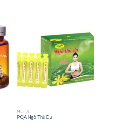
MẸ - BÉ
PQA Ngô Thù Du