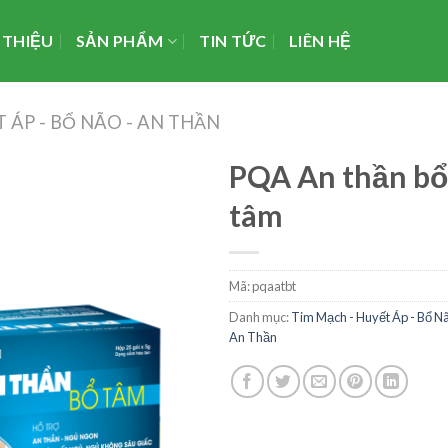
 THIỆU
SẢN PHẨM
TIN TỨC
LIÊN HỆ
 ÁP - BỔ NÃO - AN THẦN
PQA An thần bổ
tâm
Mã:
pqaatbt
Danh mục:
Tim Mạch - Huyết Áp - Bổ Nã
An Thần