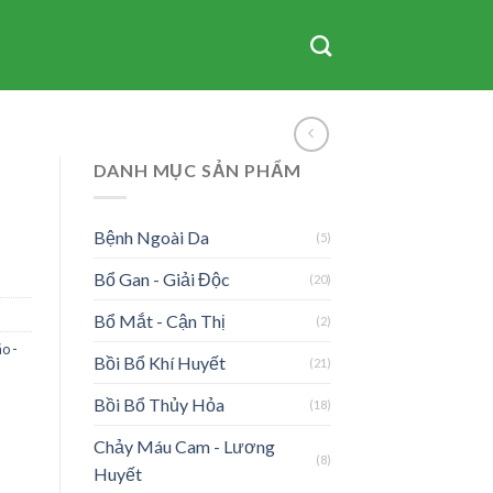
DANH MỤC SẢN PHẨM
Bệnh Ngoài Da
(5)
Bổ Gan - Giải Độc
(20)
Bổ Mắt - Cận Thị
(2)
o -
Bồi Bổ Khí Huyết
(21)
Bồi Bổ Thủy Hỏa
(18)
Chảy Máu Cam - Lương
(8)
Huyết