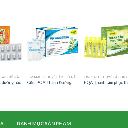
TIM MẠCH - HUYẾT ÁP - BỔ NÃO - AN THẦN
TIM MẠCH - HUYẾT ÁP - BỔ NÃO - AN THẦN
t dưỡng não
Cốm PQA Thanh Đường
PQA Thanh tâm phục t
QA
DANH MỤC SẢN PHẨM