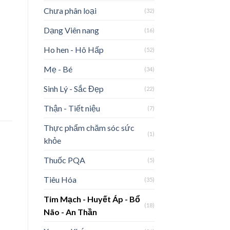
Chưa phân loại
(32)
Dạng Viên nang
(16)
Ho hen - Hô Hấp
(52)
Mẹ - Bé
(34)
Sinh Lý - Sắc Đẹp
(22)
Thận - Tiết niệu
(7)
Thực phẩm chăm sóc sức
(1)
khỏe
Thuốc PQA
(5)
Tiêu Hóa
(35)
Tim Mạch - Huyết Áp - Bổ
(18)
Não - An Thần